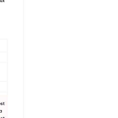
eux
n
est
a