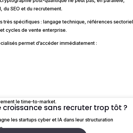
 cryptographie post-quantique ne peut pas, en parallèle,
l, du SEO et du recrutement.
s très spécifiques
: langage technique, références sectoriel
 et cycles de vente enterprise.
cialisés permet d’accéder immédiatement :
ivement le time-to-market
.
 croissance sans recruter trop tôt ?
 les startups cyber et IA dans leur structuration
e.