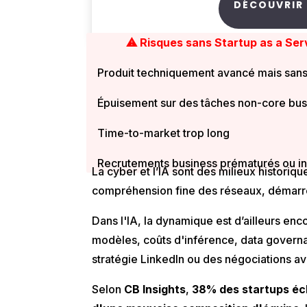
DÉCOUVRIR
⚠ Risques sans Startup as a Ser
Sans stratégie d'exte
Produit techniquement avancé mais san
Épuisement sur des tâches non-core bus
Time-to-market trop long
Recrutements business prématurés ou i
La cyber et l’IA sont des milieux histori
compréhension fine des réseaux, démarrer
Dans l'IA, la dynamique est d’ailleurs en
modèles, coûts d'inférence, data governa
stratégie LinkedIn ou des négociations ave
Selon
CB Insights
,
38% des startups éc