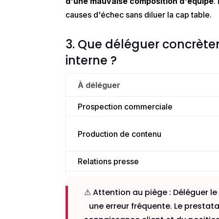
d'une mauvaise composition d'équipe
.
causes d'échec sans diluer la cap table.
3. Que déléguer concrèt
interne ?
À déléguer
Prospection commerciale
Production de contenu
Relations presse
Comptabilité et administration
⚠ Attention au piège
:
Délégue
r l
Sourcing recrutement
une erreur fréquente. Le prestata