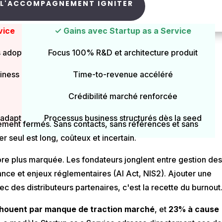
 L'ACCOMPAGNEMENT IGNITER
vice
✓ Gains avec Startup as a Service
rnalisation, le résultat est souvent le même.
s adoption
Focus 100% R&D et architecture produit
iness
Time-to-revenue accéléré
Crédibilité marché renforcée
nadaptés
Processus business structurés dès la seed
quement fermés. Sans contacts, sans références et sans
 seul est long, coûteux et incertain.
core plus marquée. Les fondateurs jonglent entre gestion de
nce et enjeux réglementaires (AI Act, NIS2). Ajouter une
c des distributeurs partenaires, c'est la recette du burnout
houent par manque de traction marché
, et
23% à cause