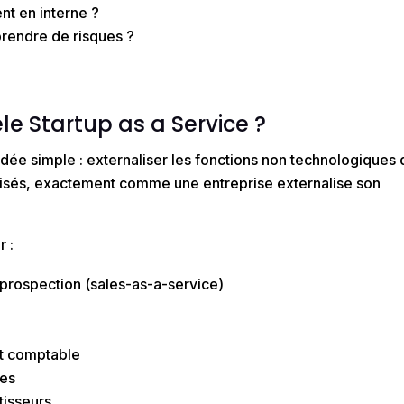
nt en interne ?
prendre de risques ?
le Startup as a Service ?
idée simple :
externaliser les fonctions non technologiques
lisés, exactement comme une entreprise externalise son
r :
prospection (
sales-as-a-service
)
s
et comptable
pes
tisseurs