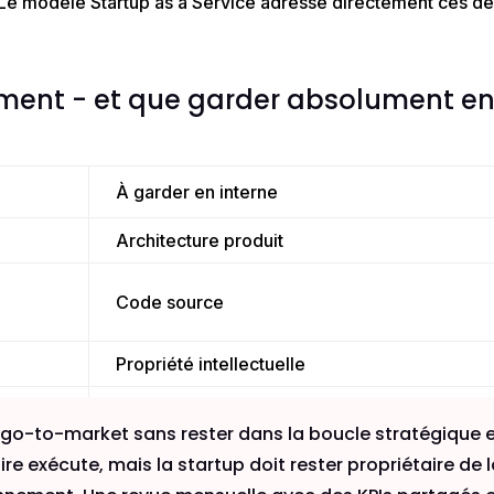
 Le modèle Startup as a Service adresse directement ces d
ement
-
et que garder absolument e
À garder en interne
Architecture produit
Code source
Propriété intellectuelle
Vision stratégique
e go-to-market sans rester dans la boucle stratégique 
Clients stratégiques
ire exécute, mais la startup doit rester propriétaire de l