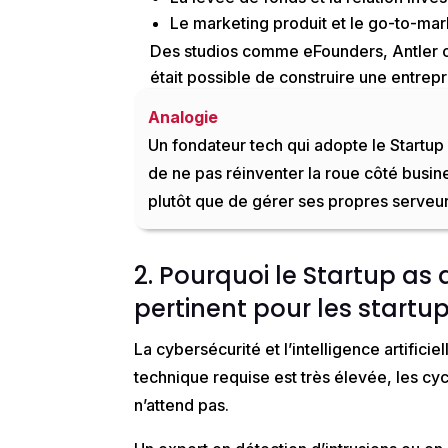
Le marketing produit et le
go-to-mar
Des studios comme
eFounders
,
Antler
o
était possible de construire une entre
des APIs.
Analogie
Un fondateur tech qui adopte le Startup 
de
ne pas réinventer la roue côté busin
plutôt que de gérer ses propres serveur
2. Pourquoi le
Startup
as
pertinent pour les startup
La
cybersécurité
et l’
intelligence artificiel
technique requise est très élevée, les c
n’attend pas.